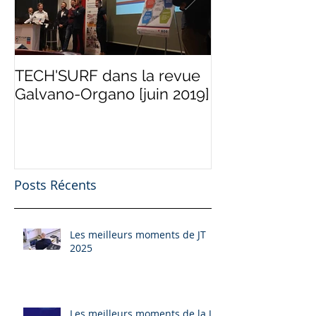
TECH'SURF dans la revue
Programme "Te
Galvano-Organo [juin 2019]
d'Industries" [
Posts Récents
Les meilleurs moments de JT
2025
Les meilleurs moments de la JT