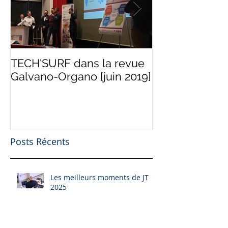
TECH'SURF dans la revue
Programme "Te
Galvano-Organo [juin 2019]
d'Industries" [
Posts Récents
Les meilleurs moments de JT
2025