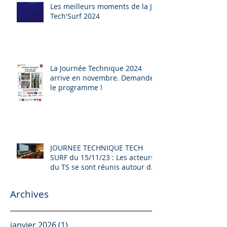
Les meilleurs moments de la JT
Tech'Surf 2024
La Journée Technique 2024
arrive en novembre. Demandez
le programme !
JOURNEE TECHNIQUE TECH
SURF du 15/11/23 : Les acteurs
du TS se sont réunis autour de
L'EVOLUTION DE LA FILIERE, de
la DECARBONATION et d'autres
Archives
sujets...
janvier 2026
(1)
1 post