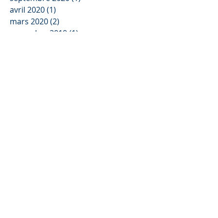
avril 2020
(1)
1 post
mars 2020
(2)
2 posts
novembre 2019
(1)
1 post
octobre 2019
(1)
1 post
juillet 2019
(2)
2 posts
mai 2019
(1)
1 post
avril 2019
(1)
1 post
février 2019
(1)
1 post
décembre 2018
(1)
1 post
novembre 2018
(1)
1 post
octobre 2018
(2)
2 posts
septembre 2018
(1)
1 post
juin 2018
(1)
1 post
avril 2018
(2)
2 posts
juin 2017
(1)
1 post
Mentions légales
© 2018 par Tech'Surf.
Créé avec
Wix.com