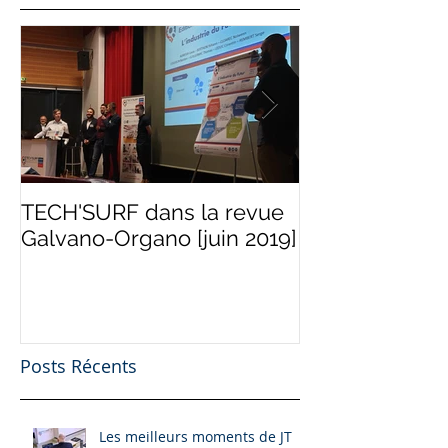
TECH'SURF dans la revue
Programme "Te
Galvano-Organo [juin 2019]
d'Industries" [
Posts Récents
Les meilleurs moments de JT